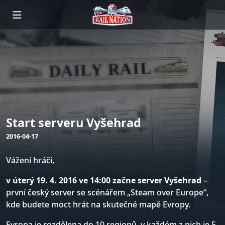
Start serveru Vyšehrad
2016-04-17
Vážení hráči,
v úterý 19. 4. 2016 ve 14:00 začne server Vyšehrad
–
první český server se scénářem „Steam over Europe“,
kde budete moct hrát na skutečné mapě Evropy.
Evropa je rozdělena do 10 regionů, v každém z nich je 5