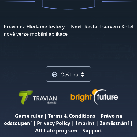
Navigace
Previous:
Hledáme testery
Next:
Restart serveru Kotel
pro
nové verze mobilní aplikace
příspěvek
Čeština
Game rules
|
Terms & Conditions
|
Právo na
odstoupení
|
Privacy Policy
|
Imprint
|
Zaměstnání
|
Affiliate program
|
Support