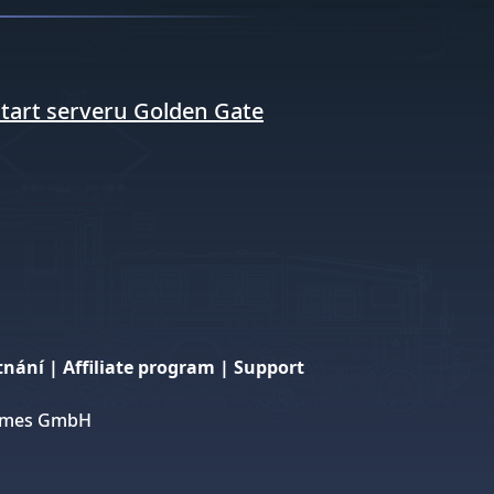
tart serveru Golden Gate
tnání
|
Affiliate program
|
Support
 Games GmbH