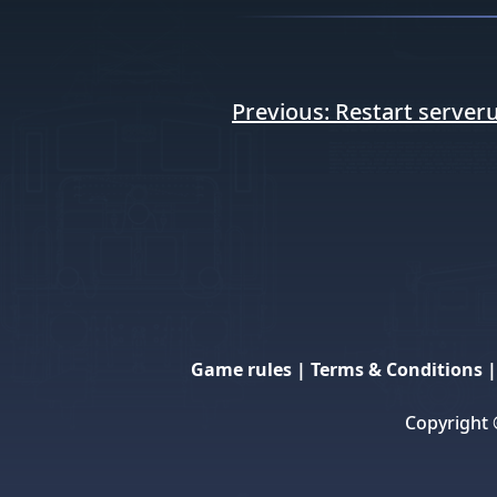
Navigace
Previous:
Restart serveru
pro
příspěvek
Game rules
|
Terms & Conditions
Copyright 