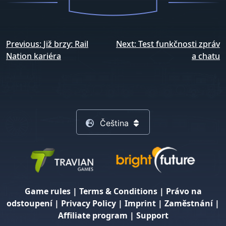
Navigace
Previous:
Již brzy: Rail
Next:
Test funkčnosti zpráv
pro
Nation kariéra
a chatu
příspěvek
Čeština
Game rules
|
Terms & Conditions
|
Právo na
odstoupení
|
Privacy Policy
|
Imprint
|
Zaměstnání
|
Affiliate program
|
Support